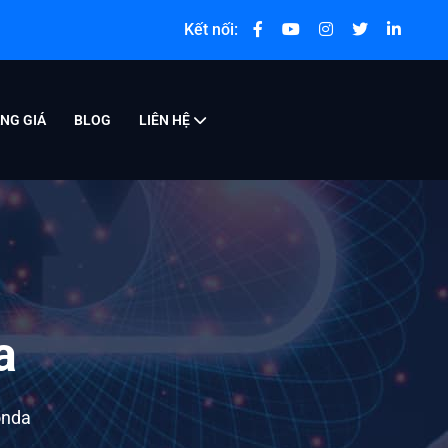
Kết nối:
NG GIÁ
BLOG
LIÊN HỆ
a
onda