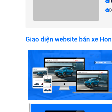
H
B
Giao diện website bán xe Ho