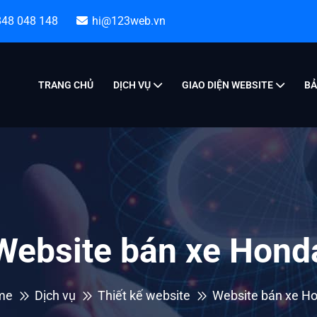
848 048 148
hi@123web.vn
TRANG CHỦ
DỊCH VỤ
GIAO DIỆN WEBSITE
BẢ
Website bán xe Hond
me
Dịch vụ
Thiết kế website
Website bán xe H