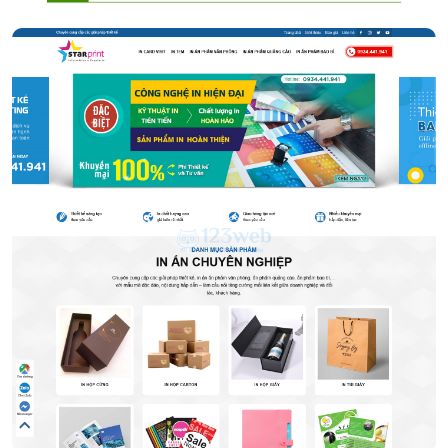
In ấn